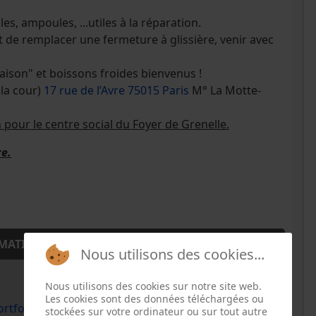
es, ampoules, ...utiles à la réparation.
t de remplacer une fermeture à glissière, venir avec
ison" et boissons froides bienvenus !
 la cour)
17 rue de l’Avre 75015 Paris
M° La Motte-
n pour le centre social du Foyer de Grenelle.
re.
MATION
Nous utilisons des cookies...
Nous utilisons des cookies sur notre site web.
Les cookies sont des données téléchargées ou
rtfolio/repair-cafe/
stockées sur votre ordinateur ou sur tout autre