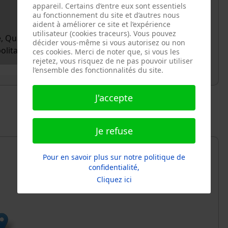
appareil. Certains d’entre eux sont essentiels
au fonctionnement du site et d’autres nous
aident à améliorer ce site et l’expérience
utilisateur (cookies traceurs). Vous pouvez
e, Quartier de Grenelle, Paris 15e Arrondissement,
décider vous-même si vous autorisez ou non
olitaine, 75015, France
ces cookies. Merci de noter que, si vous les
rejetez, vous risquez de ne pas pouvoir utiliser
l’ensemble des fonctionnalités du site.
J'accepte
Je refuse
Pour en savoir plus sur notre politique de
confidentialité,
Cliquez ici