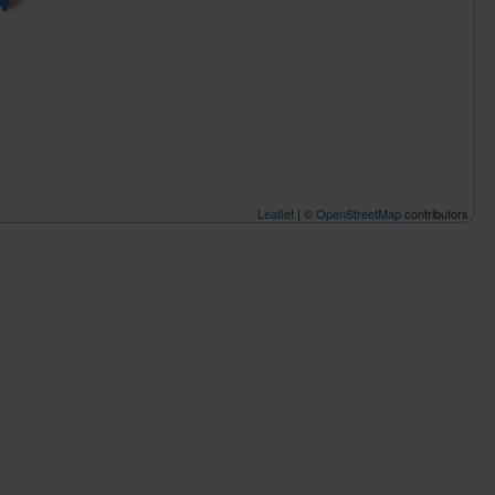
Leaflet
| ©
OpenStreetMap
contributors