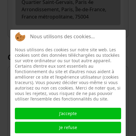
Quartier Saint-Gervais, Paris 4e
Arrondissement, Paris, Île-de-France,
France métropolitaine, 75004
Nous utilisons des cookies...
Nous utilisons des cookies sur notre site web. Les
Carte
cookies sont des données téléchargées ou stockées
sur votre ordinateur ou sur tout autre appareil.
Certains d’entre eux sont essentiels au
fonctionnement du site et d’autres nous aident à
+
améliorer ce site et l’expérience utilisateur (cookies
traceurs). Vous pouvez décider vous-même si vous
−
autorisez ou non ces cookies. Merci de noter que, si
vous les rejetez, vous risquez de ne pas pouvoir
utiliser l’ensemble des fonctionnalités du site.
J'accepte
Je refuse