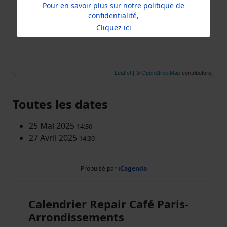
Pour en savoir plus sur notre politique de
confidentialité,
Cliquez ici
Leaflet
| ©
OpenStreetMap
contributors
Toutes les dates
25 Mai 2025
14:30
27 Avril 2025
14:30
Propulsé par
iCagenda
Calendrier Repair Café Paris-
Arrondissements