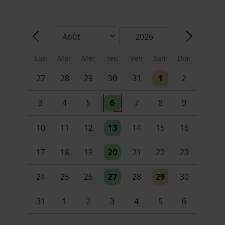
Mois
Année
Précédent - Mois
Suivant -
Lun
Mar
Mer
Jeu
Ven
Sam
Dim
Un évènement
Un évènement
27
28
29
30
31
1
2
Un évènement
3
4
5
6
7
8
9
Un évènement
10
11
12
13
14
15
16
Un évènement
17
18
19
20
21
22
23
Un évènement
Un évènement
24
25
26
27
28
29
30
Un évènement
2 évènements
31
1
2
3
4
5
6