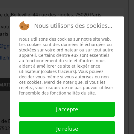
de Belleville, 44 rue des rigoles, 75020 Paris
Nous utilisons des cookies...
z votre objet ou appareil en panne au
Café de la
aris
et réparez-le avec les bénévoles.
Nous utilisons des cookies sur notre site web.
Les cookies sont des données téléchargées ou
le@gmail.com
stockées sur votre ordinateur ou sur tout autre
appareil. Certains d’entre eux sont essentiels
le.fr/le-cafe-de-la-ressource/
au fonctionnement du site et d’autres nous
aident à améliorer ce site et l’expérience
utilisateur (cookies traceurs). Vous pouvez
décider vous-même si vous autorisez ou non
ces cookies. Merci de noter que, si vous les
MATION
rejetez, vous risquez de ne pas pouvoir utiliser
l’ensemble des fonctionnalités du site.
J'accepte
de Belleville, Paris 20e Arrondissement, Paris, Île-
 75020
Je refuse