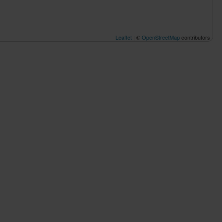
Leaflet
| ©
OpenStreetMap
contributors