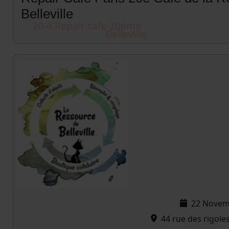
Belleville
20-4.Repair cafe 20ème -
Belleville
22 Novem
44 rue des rigoles