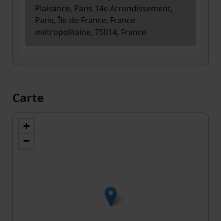
Plaisance, Paris 14e Arrondissement,
Paris, Île-de-France, France
métropolitaine, 75014, France
Carte
+
−