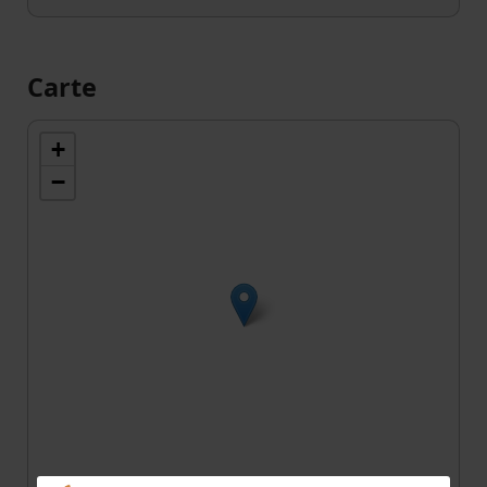
Carte
+
−