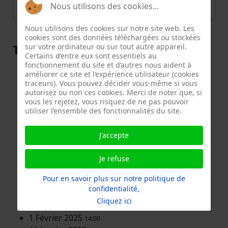
Nous utilisons des cookies...
Leaflet
| ©
OpenStreetMap
contributors
Nous utilisons des cookies sur notre site web. Les
cookies sont des données téléchargées ou stockées
Toutes les dates
sur votre ordinateur ou sur tout autre appareil.
Certains d’entre eux sont essentiels au
fonctionnement du site et d’autres nous aident à
13 Juin 2026
14:00
améliorer ce site et l’expérience utilisateur (cookies
9 Mai 2026
traceurs). Vous pouvez décider vous-même si vous
14:00
autorisez ou non ces cookies. Merci de noter que, si
11 Avril 2026
14:00
vous les rejetez, vous risquez de ne pas pouvoir
14 Mars 2026
14:00
utiliser l’ensemble des fonctionnalités du site.
7 Février 2026
14:00
17 Janvier 2026
14:00
J'accepte
15 Novembre 2025
14:00
11 Octobre 2025
14:00
Je refuse
14 Juin 2025
14:00
Pour en savoir plus sur notre politique de
10 Mai 2025
14:00
confidentialité,
12 Avril 2025
14:00
Cliquez ici
8 Mars 2025
14:00
1 Février 2025
14:00