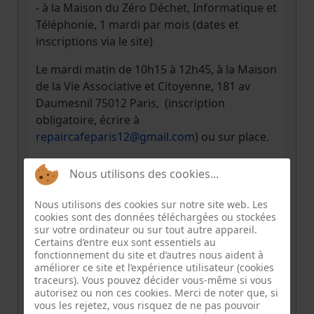
- à la Maison du Zéro Déchet, Informatique et
Téléphonie, 1 mardi par mois (dates et
inscriptions via le site)
Le mardi matin de 10h15 à 12h45, à la Maison
de la Vie Associative et Citoyenne, 181 av
Daumesnil 75012 Paris, (inscription
obligatoire, écrire à
repaircafeparis12@gmail.com
) ou sur place.
Nous utilisons des cookies...
Nous utilisons des cookies sur notre site web. Les
cookies sont des données téléchargées ou stockées
INFORMATION
sur votre ordinateur ou sur tout autre appareil.
Certains d’entre eux sont essentiels au
fonctionnement du site et d’autres nous aident à
améliorer ce site et l’expérience utilisateur (cookies
Pièce
traceurs). Vous pouvez décider vous-même si vous
jointe
autorisez ou non ces cookies. Merci de noter que, si
vous les rejetez, vous risquez de ne pas pouvoir
charte-rcp-4
.pdf