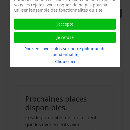
diagnostiquer ou réparer en ligne !
vous les rejetez, vous risquez de ne pas pouvoir
utiliser l’ensemble des fonctionnalités du site.
Détails
J'accepte
Propulsé par
iCagenda
Je refuse
Pour en savoir plus sur notre politique de
Calendrier Repair Café Paris-
confidentialité,
Arrondissements
Cliquez ici
Prochaines places
disponibles.
Ces disponibilités ne concernent
que les événements avec