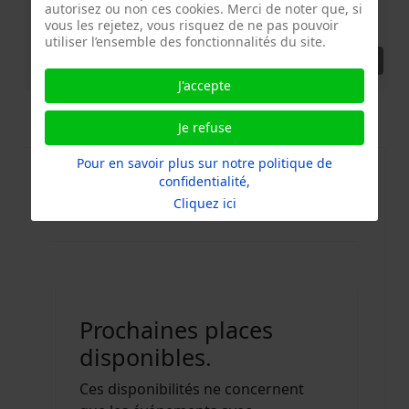
autorisez ou non ces cookies. Merci de noter que, si
Accueil du public à partir de 14h00. Nous ne prenons plus
vous les rejetez, vous risquez de ne pas pouvoir
d'inscriptions à partir de 16h45.
utiliser l’ensemble des fonctionnalités du site.
Détails
J'accepte
Propulsé par
iCagenda
Je refuse
Pour en savoir plus sur notre politique de
confidentialité,
Calendrier Repair Café Paris-
Cliquez ici
Arrondissements
Prochaines places
disponibles.
Ces disponibilités ne concernent