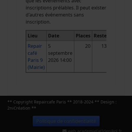
que les événements avec
inscriptions prélables. Il peut exister
d'autres événements sans
inscription.
Lieu
Date
Places
Reste
Repair
5
20
13
café
septembre
Paris 9
2026 14:00
(Mairie)
** Copyright Repaircafe Paris ** 2018-2024 ** Design :
2niCréation **
Politique de confidentialité
web.academie[at]denikol.fr