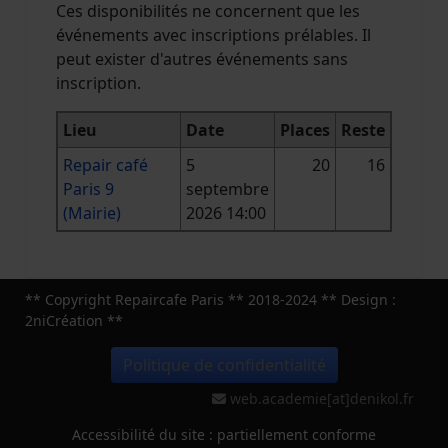
Ces disponibilités ne concernent que les
événements avec inscriptions prélables. Il
peut exister d'autres événements sans
inscription.
Lieu
Date
Places
Reste
Repair café
5
20
16
Paris 9
septembre
(Mairie)
2026 14:00
** Copyright Repaircafe Paris ** 2018-2024 ** Design :
2niCréation **
Politique de confidentialité
web.academie[at]denikol.fr
Accessibilité du site : partiellement conforme