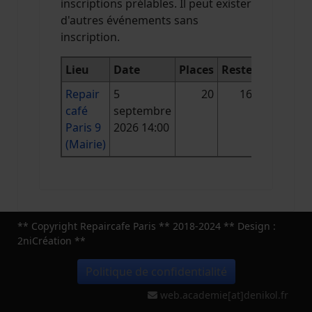
inscriptions prélables. Il peut exister
d'autres événements sans
inscription.
Lieu
Date
Places
Reste
Repair
5
20
16
café
septembre
Paris 9
2026 14:00
(Mairie)
** Copyright Repaircafe Paris ** 2018-2024 ** Design :
2niCréation **
Politique de confidentialité
web.academie[at]denikol.fr