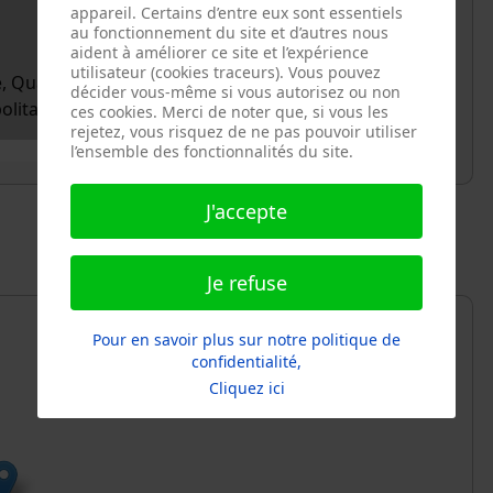
appareil. Certains d’entre eux sont essentiels
au fonctionnement du site et d’autres nous
aident à améliorer ce site et l’expérience
utilisateur (cookies traceurs). Vous pouvez
e, Quartier de Grenelle, Paris 15e Arrondissement,
décider vous-même si vous autorisez ou non
olitaine, 75015, France
ces cookies. Merci de noter que, si vous les
rejetez, vous risquez de ne pas pouvoir utiliser
l’ensemble des fonctionnalités du site.
J'accepte
Je refuse
Pour en savoir plus sur notre politique de
confidentialité,
Cliquez ici