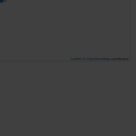
Leaflet
| ©
OpenStreetMap
contributors