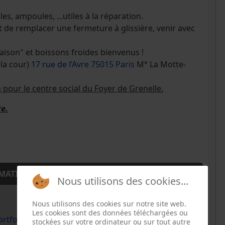
es, ampoules, ...utiles à la réparation.
t de remplacer une fermeture à glissière, venir avec
ison" et boissons froides bienvenus !
 la cour)
17 rue de l’Avre 75015 Paris
M° La Motte-
n pour le centre social du Foyer de Grenelle.
re.
MATION
Nous utilisons des cookies...
Nous utilisons des cookies sur notre site web.
Les cookies sont des données téléchargées ou
rtfolio/repair-cafe/
stockées sur votre ordinateur ou sur tout autre