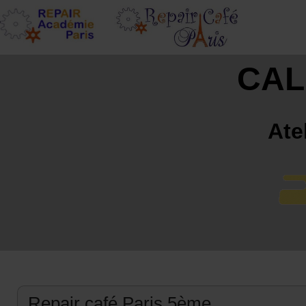
CAL
Ate
Repair café Paris 5ème