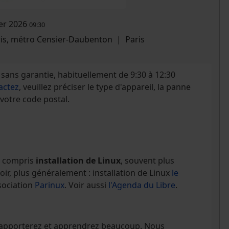
ier 2026
09:30
ris, métro Censier-Daubenton
|
Paris
sans garantie, habituellement de 9:30 à 12:30
actez
, veuillez préciser le type d'appareil, la panne
 votre code postal.
Y compris
installation de Linux
, souvent plus
ir, plus généralement : installation de Linux
le
sociation
Parinux
. Voir aussi
l'Agenda du Libre
.
s apporterez et apprendrez beaucoup. Nous