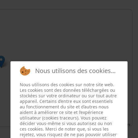
Nous utilisons des cookies...
Nous utilisons des cookies sur notre site web.
Les cookies sont des données téléchargées ou
stockées sur votre ordinateur ou sur tout autre
appareil. Certains d’entre eux sont essentiels
au fonctionnement du site et d’autres nous
aident à améliorer ce site et l’expérience
utilisateur (cookies traceurs). Vous pouvez
décider vous-même si vous autorisez ou non
Leaflet
| ©
OpenStreetMap
contributors
ces cookies. Merci de noter que, si vous les
rejetez, vous risquez de ne pas pouvoir utiliser