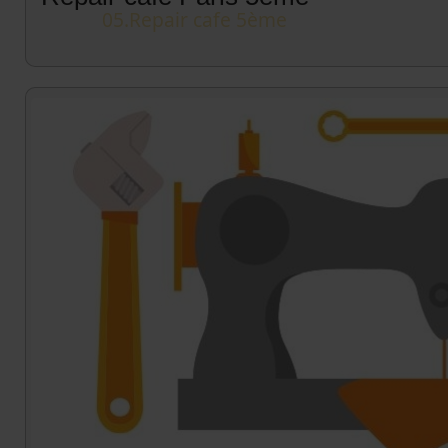
05.Repair cafe 5ème