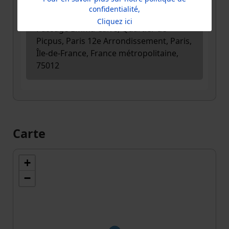
Adresse
confidentialité,
Café de la Maison du Zéro Déchet, 1,
Cliquez ici
Passage Emma Calvé, Quartier de
Picpus, Paris 12e Arrondissement, Paris,
Île-de-France, France métropolitaine,
75012
Carte
+
−