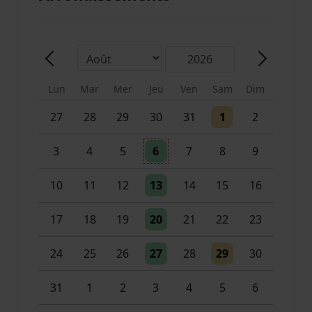
Mois
Année
Précédent - Mois
Suivant -
Lun
Mar
Mer
Jeu
Ven
Sam
Dim
Un évènement
Un évènement
27
28
29
30
31
1
2
Un évènement
3
4
5
6
7
8
9
Un évènement
10
11
12
13
14
15
16
Un évènement
17
18
19
20
21
22
23
Un évènement
Un évènement
24
25
26
27
28
29
30
Un évènement
2 évènements
31
1
2
3
4
5
6