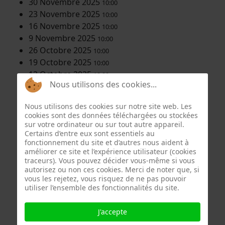
30 Novembre 2025
10:00
23 Novembre 2025
10:00
16 Novembre 2025
10:00
9 Novembre 2025
10:00
26 Octobre 2025
10:00
19 Octobre 2025
10:00
12 Octobre 2025
10:00
Nous utilisons des cookies...
5 Octobre 2025
10:00
28 Septembre 2025
10:00
Nous utilisons des cookies sur notre site web. Les
21 Septembre 2025
10:00
cookies sont des données téléchargées ou stockées
14 Septembre 2025
10:00
sur votre ordinateur ou sur tout autre appareil.
Certains d’entre eux sont essentiels au
7 Septembre 2025
10:00
fonctionnement du site et d’autres nous aident à
29 Juin 2025
10:00
améliorer ce site et l’expérience utilisateur (cookies
22 Juin 2025
10:00
traceurs). Vous pouvez décider vous-même si vous
autorisez ou non ces cookies. Merci de noter que, si
15 Juin 2025
10:00
vous les rejetez, vous risquez de ne pas pouvoir
8 Juin 2025
10:00
utiliser l’ensemble des fonctionnalités du site.
1 Juin 2025
10:00
25 Mai 2025
10:00
J'accepte
18 Mai 2025
10:00