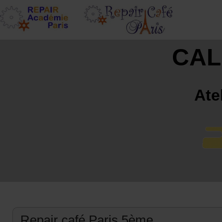
CAL
Ate
Repair café Paris 5ème