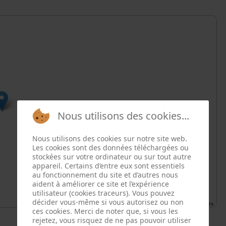
Nous utilisons des cookies...
Nous utilisons des cookies sur notre site web.
Les cookies sont des données téléchargées ou
stockées sur votre ordinateur ou sur tout autre
appareil. Certains d’entre eux sont essentiels
au fonctionnement du site et d’autres nous
aident à améliorer ce site et l’expérience
utilisateur (cookies traceurs). Vous pouvez
décider vous-même si vous autorisez ou non
Leaflet
| ©
OpenStreetMap
contributors
ces cookies. Merci de noter que, si vous les
rejetez, vous risquez de ne pas pouvoir utiliser