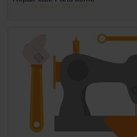
05.Repair cafe 5ème