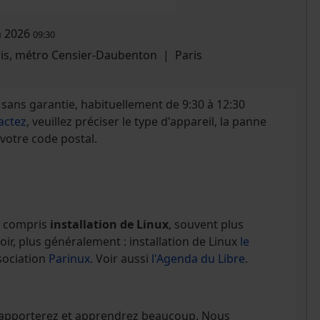
n 2026
09:30
ris, métro Censier-Daubenton
|
Paris
sans garantie, habituellement de 9:30 à 12:30
actez
, veuillez préciser le type d'appareil, la panne
 votre code postal.
Y compris
installation de Linux
, souvent plus
ir, plus généralement : installation de Linux
le
sociation
Parinux
. Voir aussi
l'Agenda du Libre
.
s apporterez et apprendrez beaucoup. Nous