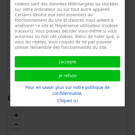
cookies sont des données téléchargées ou stockées
Email
sur votre ordinateur ou sur tout autre appareil.
Certains d’entre eux sont essentiels au
jeremieazencot@gmail.com
fonctionnement du site et d’autres nous aident à
améliorer ce site et l’expérience utilisateur (cookies
Référent
Jérémie AZENCOT
traceurs). Vous pouvez décider vous-même si vous
Adresse
autorisez ou non ces cookies. Merci de noter que, si
vous les rejetez, vous risquez de ne pas pouvoir
93, Rue Saint-Dominique, Quartier du
utiliser l’ensemble des fonctionnalités du site.
Gros-Caillou, Paris 7e Arrondissement,
Paris, France métropolitaine, 75007
J'accepte
Je refuse
Pour en savoir plus sur notre politique de
confidentialité,
Carte
Cliquez ici
+
−