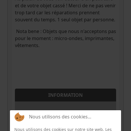
et de votre objet cassé ! Merci de ne pas venir
trop tard car les réparations prennent
souvent du temps. 1 seul objet par personne.
Nota bene : Objets que nous n'acceptons pas
pour le moment : micro-ondes, imprimantes,
vêtements.
INFORMATION
Places disponibles
-4
Nous utilisons des cookies...
Nombre de places
11
Nous utilisons des cookies sur notre site web. Les
Téléphone
0782821993