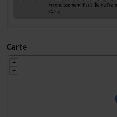
Arrondissement, Paris, Île-de-Fran
75012
Carte
+
−