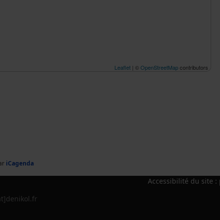
Leaflet
| ©
OpenStreetMap
contributors
ar
iCagenda
Accessibilité du site 
]denikol.fr