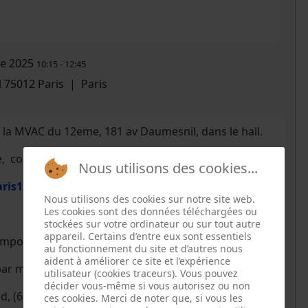
e 2025
10:15
-
12:45
 75012 Paris
|
Paris
 la MVAC du 12eme, 181 av Daumesnil, dans le hall.
e, couture (textile propre uniquement)
Nous utilisons des cookies...
aris12@gmail.com
fermé du 19 12 au 4 1 2026
Nous utilisons des cookies sur notre site web.
Les cookies sont des données téléchargées ou
stockées sur votre ordinateur ou sur tout autre
appareil. Certains d’entre eux sont essentiels
mpoule...utiles à la réparation,
au fonctionnement du site et d’autres nous
aident à améliorer ce site et l’expérience
ar mois (voir le calendrier) :
utilisateur (cookies traceurs). Vous pouvez
décider vous-même si vous autorisez ou non
, (6dec, 14 février,
13 juin : 107 rue de Reuilly
),
ces cookies. Merci de noter que, si vous les