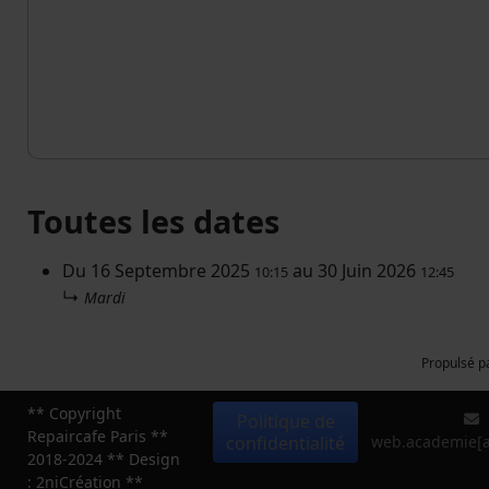
Toutes les dates
Du
16 Septembre 2025
au
30 Juin 2026
10:15
12:45
↳
Mardi
Propulsé p
** Copyright
Politique de
Repaircafe Paris **
confidentialité
web.academie[at
2018-2024 ** Design
: 2niCréation **