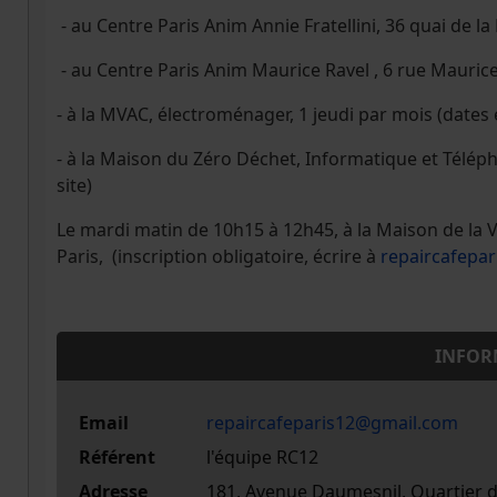
- au Centre Paris Anim Annie Fratellini, 36 quai de la
- au Centre Paris Anim Maurice Ravel , 6 rue Maurice R
- à la MVAC, électroménager, 1 jeudi par mois (dates et
- à la Maison du Zéro Déchet, Informatique et Télépho
site)
Le mardi matin de 10h15 à 12h45, à la Maison de la 
Paris, (inscription obligatoire, écrire à
repaircafepa
INFOR
Email
repaircafeparis12@gmail.com
Référent
l'équipe RC12
Adresse
181, Avenue Daumesnil, Quartier d