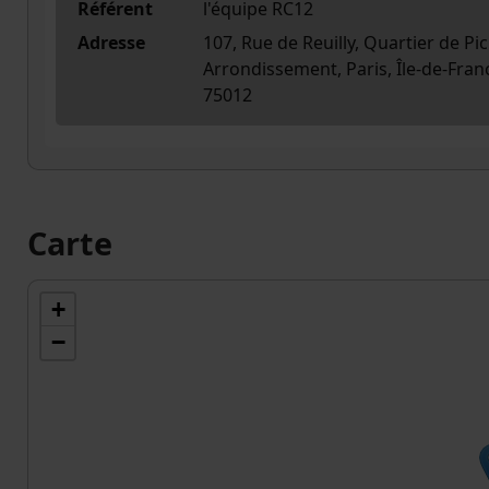
Référent
l'équipe RC12
Adresse
107, Rue de Reuilly, Quartier de Pi
Arrondissement, Paris, Île-de-Fran
75012
Carte
+
−