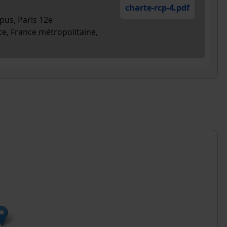
charte-rcp-4
.pdf
cpus, Paris 12e
ce, France métropolitaine,