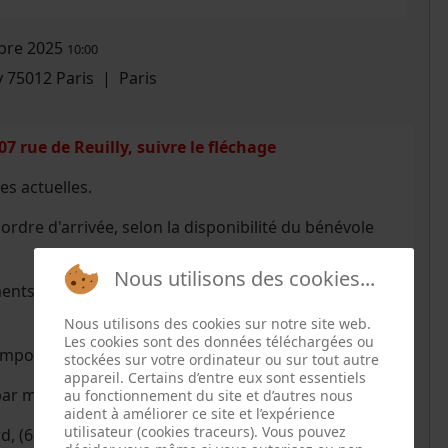
bre 2025
10:00
y 75012 Paris
|
Paris
07 rue de Reuilly, suivre le fléchage
es actuelles.
 ordre d'arrivée, selon la disponibilité du bénévole
Nous utilisons des cookies...
nts informatiques, Bricolage, Couture (textile
Nous utilisons des cookies sur notre site web.
Les cookies sont des données téléchargées ou
mpoule...utiles à la réparation,
stockées sur votre ordinateur ou sur tout autre
appareil. Certains d’entre eux sont essentiels
r mois (voir le calendrier) :
au fonctionnement du site et d’autres nous
aident à améliorer ce site et l’expérience
utilisateur (cookies traceurs). Vous pouvez
d, (6dec, 14 mars,
13 juin : 107 rue de Reuilly
),