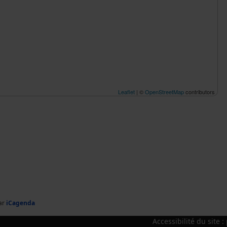
Leaflet
| ©
OpenStreetMap
contributors
ar
iCagenda
Accessibilité du site 