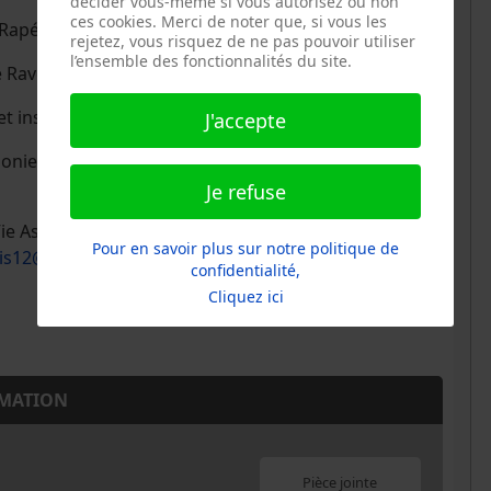
décider vous-même si vous autorisez ou non
ces cookies. Merci de noter que, si vous les
Rapée (8 nov, 14 fév, 9 mai)
rejetez, vous risquez de ne pas pouvoir utiliser
l’ensemble des fonctionnalités du site.
avel (10 oct, 9 janv, 10 avril)
 inscriptions via le site)
J'accepte
nie, 1 mardi par mois (dates et inscriptions via le
Je refuse
Vie Associative et Citoyenne, 181 av Daumesnil 75012
Pour en savoir plus sur notre politique de
ris12@gmail.com
) ou sur place.
confidentialité,
Cliquez ici
MATION
Pièce jointe