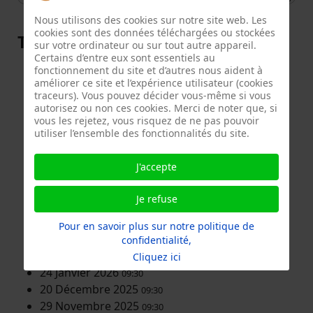
Nous utilisons des cookies sur notre site web. Les
cookies sont des données téléchargées ou stockées
Toutes les dates
sur votre ordinateur ou sur tout autre appareil.
Certains d’entre eux sont essentiels au
19 Juin 2027
fonctionnement du site et d’autres nous aident à
09:30
améliorer ce site et l’expérience utilisateur (cookies
22 Mai 2027
09:30
traceurs). Vous pouvez décider vous-même si vous
20 Février 2027
09:30
autorisez ou non ces cookies. Merci de noter que, si
23 Janvier 2027
vous les rejetez, vous risquez de ne pas pouvoir
09:30
utiliser l’ensemble des fonctionnalités du site.
5 Décembre 2026
09:30
14 Novembre 2026
09:30
J'accepte
24 Octobre 2026
09:01
5 Septembre 2026
14:00
Je refuse
20 Juin 2026
09:30
23 Mai 2026
09:30
Pour en savoir plus sur notre politique de
18 Avril 2026
09:30
confidentialité,
21 Février 2026
09:30
Cliquez ici
24 Janvier 2026
09:30
20 Décembre 2025
09:30
29 Novembre 2025
09:30