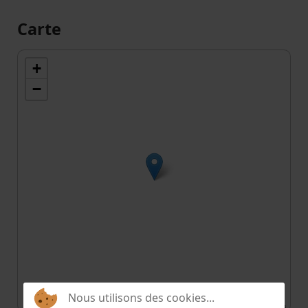
Carte
+
−
Nous utilisons des cookies...
Leaflet
| ©
OpenStreetMap
contributors