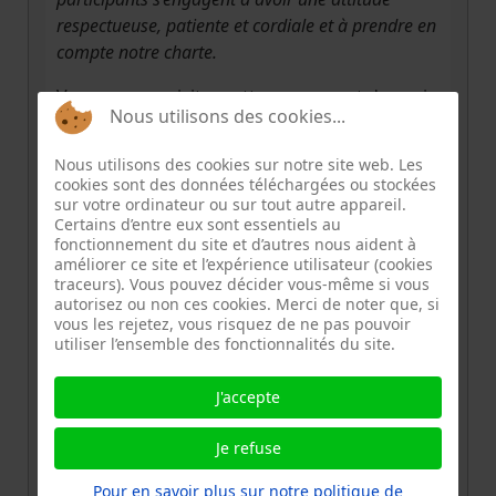
respectueuse, patiente et cordiale et à prendre en
compte notre charte.
Vous pouvez visiter cette page avant de venir
Nous utilisons des cookies...
:
Nous utilisons des cookies sur notre site web. Les
Preparer-sa-venue
cookies sont des données téléchargées ou stockées
sur votre ordinateur ou sur tout autre appareil.
Bien entrer par le 16 c'est l'entrée de la cité
Certains d’entre eux sont essentiels au
scolaire.
fonctionnement du site et d’autres nous aident à
améliorer ce site et l’expérience utilisateur (cookies
S'il vous plait, prenez le temps de nous
traceurs). Vous pouvez décider vous-même si vous
autorisez ou non ces cookies. Merci de noter que, si
prévenir dans le cas où vous ne pouvez
vous les rejetez, vous risquez de ne pas pouvoir
venir, vous libèrez alors une place.
utiliser l’ensemble des fonctionnalités du site.
A bientôt pour de nouvelles réparations,
J'accepte
Richard
Je refuse
Pour en savoir plus sur notre politique de