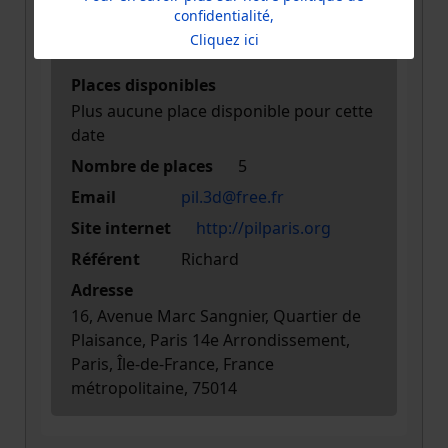
confidentialité,
INFORMATION
Cliquez ici
Places disponibles
Plus aucune place disponible pour cette
date
Nombre de places
5
Email
pil.3d@free.fr
Site internet
http://pilparis.org
Référent
Richard
Adresse
16, Avenue Marc Sangnier, Quartier de
Plaisance, Paris 14e Arrondissement,
Paris, Île-de-France, France
métropolitaine, 75014