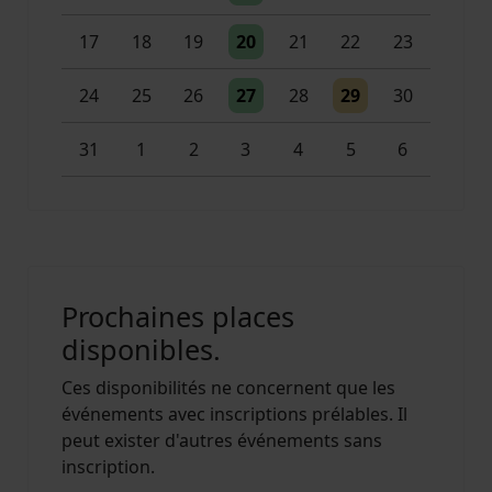
Un évènement
17
18
19
20
21
22
23
Un évènement
Un évènement
24
25
26
27
28
29
30
Un évènement
2 évènements
31
1
2
3
4
5
6
Prochaines places
disponibles.
Ces disponibilités ne concernent que les
événements avec inscriptions prélables. Il
peut exister d'autres événements sans
inscription.