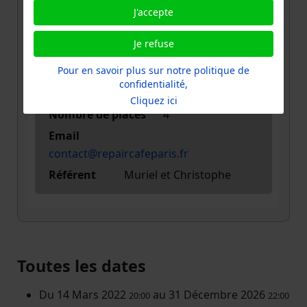
J'accepte
Pièce
Je refuse
jointe
rcp-engranage-et-texte-eiffel-3
.png
Pour en savoir plus sur notre politique de
confidentialité,
Places disponibles
4
Cliquez ici
Nombre de places
4
Email
contact@repaircafeparis.fr
Référent
Muriel et Christophe
Toutes les dates
Du
14 Mars 2022
au
31 Décembre 2026
20:00
22:00