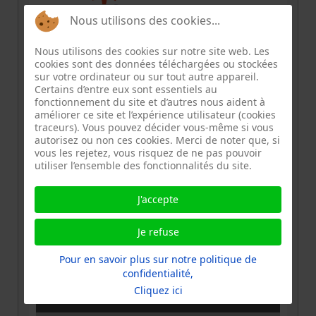
Nous utilisons des cookies...
Nous utilisons des cookies sur notre site web. Les
cookies sont des données téléchargées ou stockées
sur votre ordinateur ou sur tout autre appareil.
Certains d’entre eux sont essentiels au
fonctionnement du site et d’autres nous aident à
Cet évènement intitulé "Téléréparation" est
améliorer ce site et l’expérience utilisateur (cookies
traceurs). Vous pouvez décider vous-même si vous
organisé par l'association REPAIR CAFE PARIS.
autorisez ou non ces cookies. Merci de noter que, si
Vous serez acceuillis par des réparateurs
vous les rejetez, vous risquez de ne pas pouvoir
bénévoles habitués à participer à des
utiliser l’ensemble des fonctionnalités du site.
évènements de réparation de type Repair
Café, ces réparateurs bénévoles se joindront
J'accepte
convivialement à cet évènement pour vous
Je refuse
aider à réparer.
Pour en savoir plus sur notre politique de
confidentialité,
Cliquez ici
INFORMATION