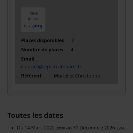
Pièce
jointe
rcp-engranage-et-texte-eiffel-3
.png
Places disponibles
2
Nombre de places
4
Email
contact@repaircafeparis.fr
Référent
Muriel et Christophe
Toutes les dates
Du
14 Mars 2022
au
31 Décembre 2026
20:00
22:00