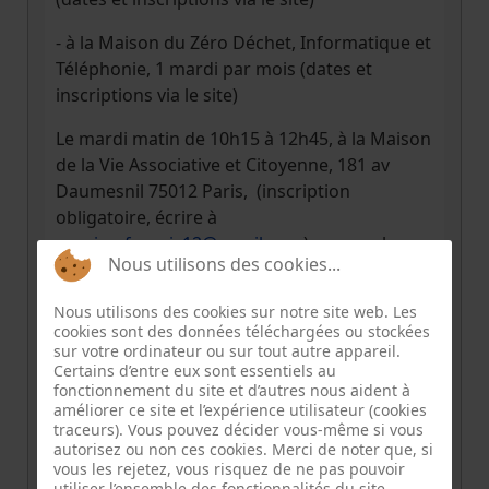
- à la Maison du Zéro Déchet, Informatique et
Téléphonie, 1 mardi par mois (dates et
inscriptions via le site)
Le mardi matin de 10h15 à 12h45, à la Maison
de la Vie Associative et Citoyenne, 181 av
Daumesnil 75012 Paris, (inscription
obligatoire, écrire à
repaircafeparis12@gmail.com
) ou sur place.
Nous utilisons des cookies...
Nous utilisons des cookies sur notre site web. Les
cookies sont des données téléchargées ou stockées
INFORMATION
sur votre ordinateur ou sur tout autre appareil.
Certains d’entre eux sont essentiels au
fonctionnement du site et d’autres nous aident à
améliorer ce site et l’expérience utilisateur (cookies
Pièce
traceurs). Vous pouvez décider vous-même si vous
jointe
autorisez ou non ces cookies. Merci de noter que, si
charte-rcp-7
.pdf
vous les rejetez, vous risquez de ne pas pouvoir
utiliser l’ensemble des fonctionnalités du site.