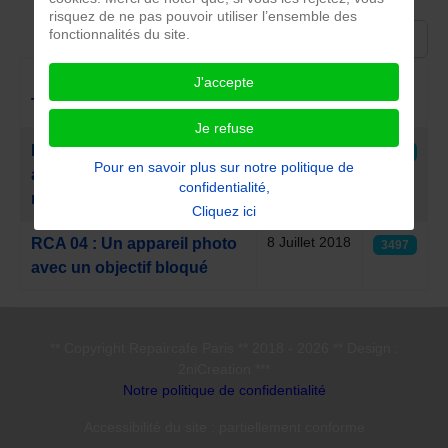
risquez de ne pas pouvoir utiliser l’ensemble des
Afficher #
fonctionnalités du site.
Date de
J'accepte
Titre
publication
Clics
Je refuse
Articles
9 Juillet 2018
RCA 37 : Un appareil photo
3447
Pour en savoir plus sur notre politique de
avec un objectif dont la
confidentialité,
mise au point est défaillante
Cliquez ici
8 Juillet 2018
RCA 04 : Un appareil photo
3497
avec un objectif bloqué
** Copyright Repaircafe Paris ** 2018 - 2026 ** Design :
2niCreation ***
Notre politique de confidentialité
Accessibilité du site : partiellement conforme