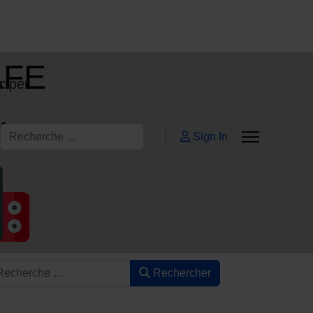
AFE
ciper
ifs
Rechercher
Sign In
Rechercher