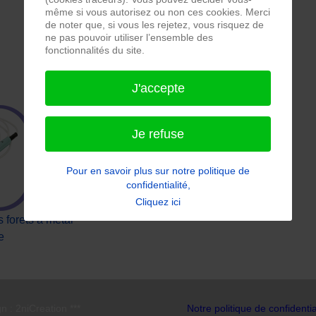
même si vous autorisez ou non ces cookies. Merci
de noter que, si vous les rejetez, vous risquez de
ne pas pouvoir utiliser l’ensemble des
fonctionnalités du site.
J'accepte
Je refuse
Pour en savoir plus sur notre politique de
confidentialité,
Cliquez ici
 forets à métal
e
n : 2niCreation ***
Notre politique de confidentia