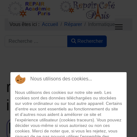
Vous êtes ici :
Accueil
Réparer
Informatique
Rechercher
Nous utilisons des cookies...
reparer appareils
Nous utilisons des cookies sur notre site web. Les
cookies sont des données téléchargées ou stockées
informatiques
sur votre ordinateur ou sur tout autre appareil. Certains
d’entre eux sont essentiels au fonctionnement du site
et d’autres nous aident à améliorer ce site et
l’expérience utilisateur (cookies traceurs). Vous pouvez
décider vous-même si vous autorisez ou non ces
cookies. Merci de noter que, si vous les rejetez, vous
risquez de ne pas pouvoir utiliser l’ensemble des