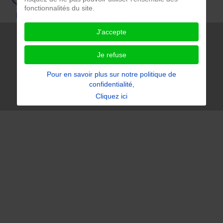
fonctionnalités du site.
Ecrans
Ordinateurs
Consoles
Tablettes
J'accepte
** Copyright Repaircafe Paris ** 2018 - 2026 ** Design :
2niCreation ***
Je refuse
Notre politique de confidentialité
Pour en savoir plus sur notre politique de
Accessibilité du site : partiellement conforme
confidentialité,
Cliquez ici