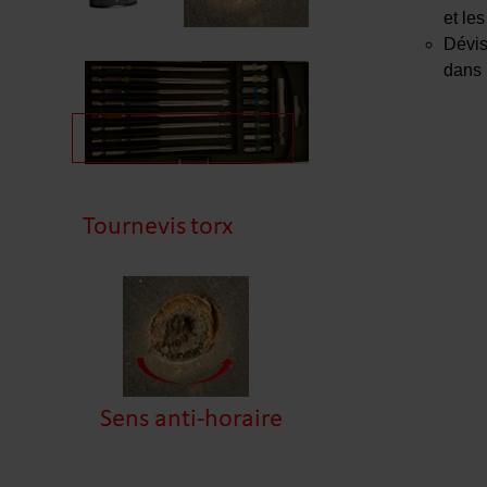
et le
Dévis
dans 