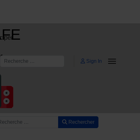
AFE
ciper
ifs
Rechercher
Sign In
Rechercher