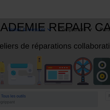
ADEMIE REPAIR C
Tester & mesurer
Comprendre
Parti
eliers de réparations collaborat
Tous les outils
égrippant