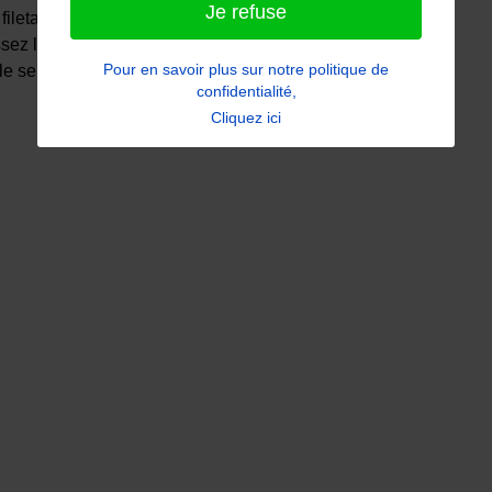
Je refuse
s filetages avec lesquels elle coopère
sez la vis en pivotant le tournevis
Pour en savoir plus sur notre politique de
le sens anti-horaire
confidentialité,
Cliquez ici