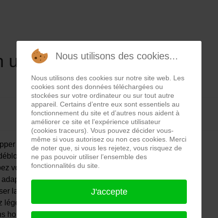
Nous utilisons des cookies...
 utilisant un dégrippant
Nous utilisons des cookies sur notre site web. Les
cookies sont des données téléchargées ou
stockées sur votre ordinateur ou sur tout autre
appareil. Certains d’entre eux sont essentiels au
fonctionnement du site et d’autres nous aident à
améliorer ce site et l’expérience utilisateur
(cookies traceurs). Vous pouvez décider vous-
même si vous autorisez ou non ces cookies. Merci
pper la tête de vis en pulvérisant du dégrippant
de noter que, si vous les rejetez, vous risquez de
débloquer les mécanismes rouillés, coincés
ne pas pouvoir utiliser l’ensemble des
fonctionnalités du site.
ez vous d’un tournevis
 adaptée, ici une tête torx, pour
J'accepte
ser la vis
z légèrement la vis, en la tournant dans
ns horaire, afin de donner du jeu entre la vis