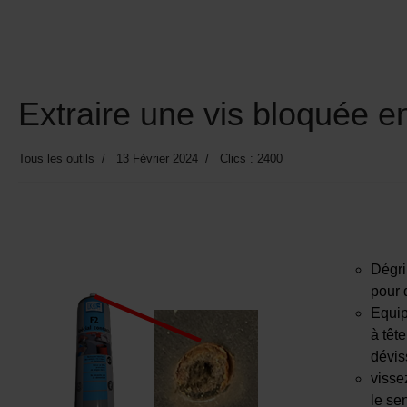
Extraire une vis bloquée en
Tous les outils
13 Février 2024
Clics : 2400
Dégri
pour 
Equip
à tête
dévis
visse
le se