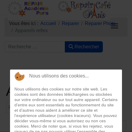
Vous êtes ici :
Accueil
Reparer
Reparer Photo
Appareils reflex
Rechercher
Nous utilisons des cookies...
Appareils reflex
Nous utilisons des cookies sur notre site web. Les
cookies sont des données téléchargées ou stockées
sur votre ordinateur ou sur tout autre appareil. Certains
Filtrer par titre
d’entre eux sont essentiels au fonctionnement du site
Filtre
Effacer
et d’autres nous aident à améliorer ce site et
l’expérience utilisateur (cookies traceurs). Vous pouvez
décider vous-même si vous autorisez ou non ces
Afficher #
cookies. Merci de noter que, si vous les rejetez, vous
risquez de ne pas pouvoir utiliser l’ensemble des