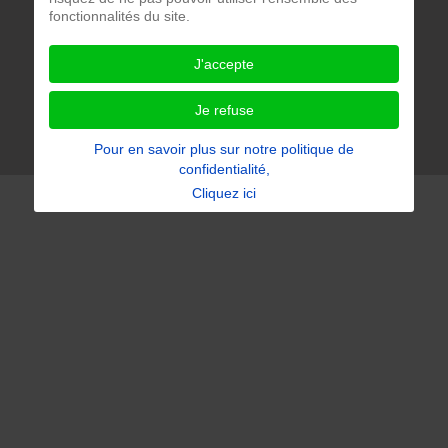
fonctionnalités du site.
** Copyright Repaircafe Paris ** 2018 - 2026 ** Design :
2niCreation ***
J'accepte
Notre politique de confidentialité
Je refuse
Accessibilité du site : partiellement conforme
Pour en savoir plus sur notre politique de
confidentialité,
Cliquez ici