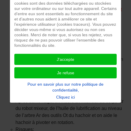
cookies sont des données téléchargées ou stockées
sur votre ordinateur ou sur tout autre appareil. Certains
d’entre eux sont essentiels au fonctionnement du site
et d’autres nous aident à améliorer ce site et
l’expérience utilisateur (cookies traceurs). Vous pouvez
décider vous-même si vous autorisez ou non ces
cookies. Merci de noter que, si vous les rejetez, vous
risquez de ne pas pouvoir utiliser l’ensemble des
fonctionnalités du site.
Lorsqu’on branche la prise du cordon d’alimentation
J'accepte
Co sur le secteur on entend un bruit électrique qui
Je refuse
semble indiqué que le moteur M du robot mixeur
force. Toutefois, l’arbre Ar de hachoir qui porte les
Pour en savoir plus sur notre politique de
outils Ot du mixeur et qui est entrainé par le moteur
confidentialité,
M ne tourne pas.
Cliquez ici
Après démontage, on insère à l’intérieur du corps Cr
du robot mixeur, de l’huile de lubrification au niveau
de l’arbre Ar des outils Ot du hachoir et on aide le
hachoir à pivoter en rotation.
Risques: