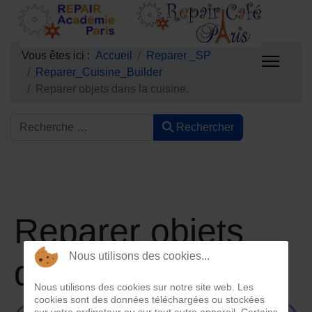
Vous êtes ici :
Accueil
Reparer _SP
Reparer_Cuisine_Builder
Reparer objets dans la cuisine.
Rechercher
Reparer objets
Nous utilisons des cookies...
dans la cuisine.
Nous utilisons des cookies sur notre site web. Les
cookies sont des données téléchargées ou stockées
sur votre ordinateur ou sur tout autre appareil. Certains