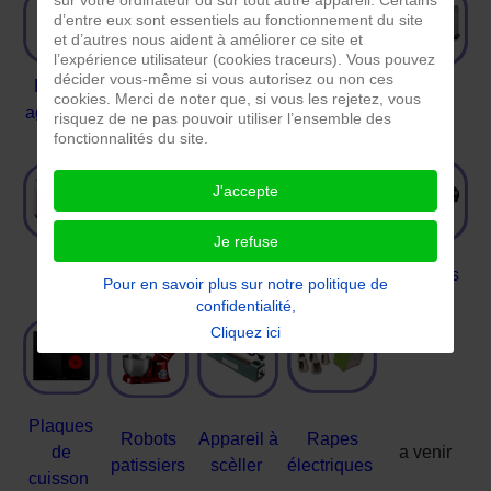
d’entre eux sont essentiels au fonctionnement du site
et d’autres nous aident à améliorer ce site et
l’expérience utilisateur (cookies traceurs). Vous pouvez
décider vous-même si vous autorisez ou non ces
Presse
robot
Multi-
cookies. Merci de noter que, si vous les rejetez, vous
Bouilloire
Four
agrumes
mixeur
cuiseur
risquez de ne pas pouvoir utiliser l’ensemble des
fonctionnalités du site.
J'accepte
Je refuse
Grille
Machines à
Cafetières
Mixeurs
Planchas
Pour en savoir plus sur notre politique de
pain
pain
confidentialité,
Cliquez ici
Plaques
Robots
Appareil à
Rapes
de
a venir
patissiers
scèller
électriques
cuisson