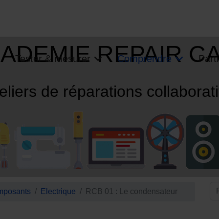
ADEMIE REPAIR C
Tester & mesurer
Comprendre
Parti
eliers de réparations collaborat
posants
Electrique
RCB 01 : Le condensateur