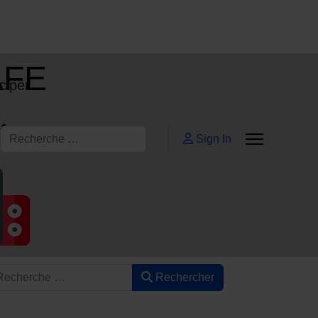
AFE
ciper
ifs
Rechercher
Sign In
Rechercher