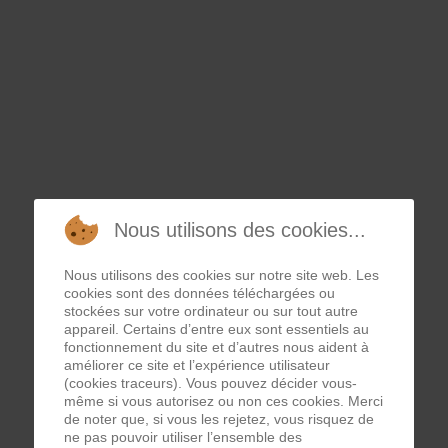
Nous utilisons des cookies...
Nous utilisons des cookies sur notre site web. Les
cookies sont des données téléchargées ou
stockées sur votre ordinateur ou sur tout autre
appareil. Certains d’entre eux sont essentiels au
fonctionnement du site et d’autres nous aident à
améliorer ce site et l’expérience utilisateur
(cookies traceurs). Vous pouvez décider vous-
même si vous autorisez ou non ces cookies. Merci
de noter que, si vous les rejetez, vous risquez de
ne pas pouvoir utiliser l’ensemble des