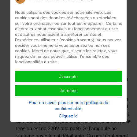
Nous utilisons des cookies sur notre site web. Les
cookies sont des données téléchargées ou stockées
sur votre ordinateur ou sur tout autre appareil. Certains
d’entre eux sont essentiels au fonctionnement du site
et d’autres nous aident à améliorer ce site et
l’expérience utilisateur (cookies traceurs). Vous pouvez
décider vous-même si vous autorisez ou non ces
Une ampoule est un composant électrique qui
cookies. Merci de noter que, si vous les rejetez, vous
risquez de ne pas pouvoir utiliser l’ensemble des
permet de transformer une tension électrique
fonctionnalités du site.
délivrée entre ses bornes B1’ et B2’ en lumière.
L'ampoule comprend une enveloppe transparente
J'accepte
dans laquelle est générée la lumière au moyen d'un
gaz ou d'un filament.
Je refuse
Pour la tester précisément on vérifie avoir la tension
Pour en savoir plus sur notre politique de
de fonctionnement de l'ampoule entre les bornes B1
confidentialité,
et B2 du connecteur au moyen duquel l’ampoule est
Cliquez ici
alimentée (pour l'ampoule domestique ci-contre cette
tension est de 220V alternatif). Si l'ampoule ne
s'allume pas elle est défaillante. On peut également