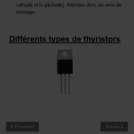
cathode et la gâchette). Attention donc au sens de
montage.
Article précédent : RCB 26 : Le triac
Article suivant
Précédent
Suivant