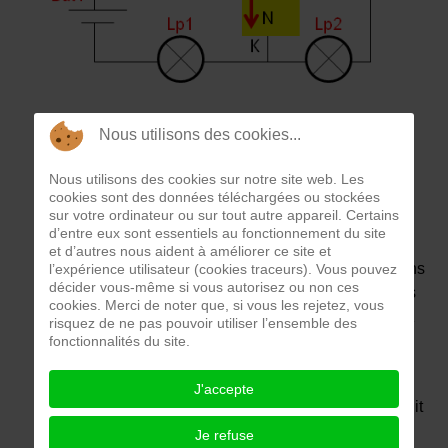
Le thyristor est un semi conducteur constitué de
Nous utilisons des cookies...
quatre couches dopées N et P, il permet en mode
« conducteur » de faire passer un courant d'une
Nous utilisons des cookies sur notre site web. Les
anode A vers une cathode K lorsqu'un courant de
cookies sont des données téléchargées ou stockées
sur votre ordinateur ou sur tout autre appareil. Certains
commande supérieur à un seuil prédéterminé est
d’entre eux sont essentiels au fonctionnement du site
injecté à sa gâchette G.
et d’autres nous aident à améliorer ce site et
Le thyristor peut être identifié à partir des inscriptions
l’expérience utilisateur (cookies traceurs). Vous pouvez
décider vous-même si vous autorisez ou non ces
sur son corps. Ce qui permet de situer ses 3 bornes
cookies. Merci de noter que, si vous les rejetez, vous
dont l'anode A (reliée à l'alimentation), la cathode K
risquez de ne pas pouvoir utiliser l’ensemble des
(reliée à la charge à alimenter) et la gâchette G
fonctionnalités du site.
(reliée au circuit de commande).
J'accepte
Pour le tester précisément, on le dessoude du circuit
électrique, on recherche sa fiche technique sur
Je refuse