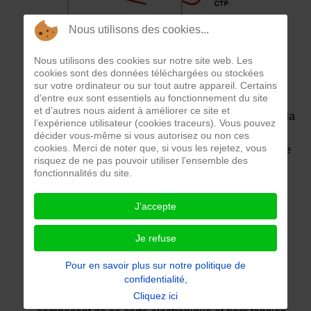
Nous utilisons des cookies...
Nous utilisons des cookies sur notre site web. Les
cookies sont des données téléchargées ou stockées
sur votre ordinateur ou sur tout autre appareil. Certains
d’entre eux sont essentiels au fonctionnement du site
et d’autres nous aident à améliorer ce site et
La thermistance est une résistance électrique dont la
l’expérience utilisateur (cookies traceurs). Vous pouvez
valeur varie en fonction de la température (CTN
décider vous-même si vous autorisez ou non ces
cookies. Merci de noter que, si vous les rejetez, vous
Coefficient en Température Négatif, la valeur baisse
risquez de ne pas pouvoir utiliser l’ensemble des
avec la t° - CTP Coefficient en Température Positif,
fonctionnalités du site.
la valeur augmente avec la t°). Généralement, à
température ambiante ce composant présente une
J'accepte
valeur de résistance électrique qui peut varier
lorsqu’on le pince entre ses doigts.
Je refuse
La thermistance comprend un corps et deux bornes
Pour en savoir plus sur notre politique de
d'extrémité B1 et B2.
confidentialité,
Pour la tester précisément, on dessoude ce
Cliquez ici