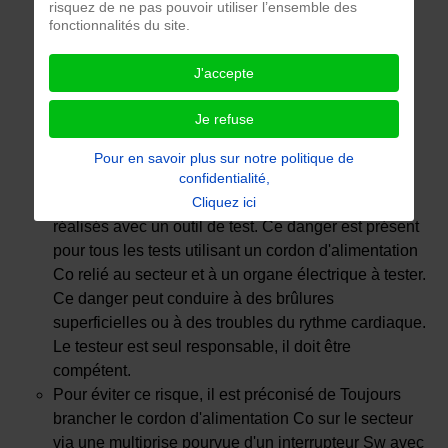
risquez de ne pas pouvoir utiliser l’ensemble des
fonctionnalités du site.
J'accepte
Je refuse
Pour en savoir plus sur notre politique de
confidentialité,
Le risque d'électrisation peut survenir lors de tests
Cliquez ici
réalisés avec un outil de test. Ce danger est présent
pour tous les tests utilisant un cordon d'alimentation
Co relié au secteur et à un organe électrique à tester.
Ce danger peut conduire à des brûlures
superficielles ou à des troubles du rythme cardiaque.
Le testeur est seul responsable, il doit être
compétent.
Pour éviter ce risque, il est préconisé de Toujours
brancher le cordon d'alimentation Co sur le secteur
via une multiprise pourvue d'un interrupteur Sw avec