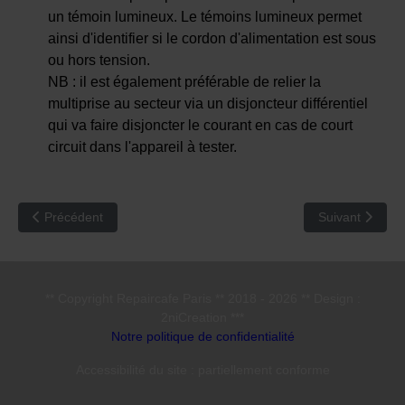
un témoin lumineux. Le témoins lumineux permet
ainsi d'identifier si le cordon d'alimentation est sous
ou hors tension.
NB : il est également préférable de relier la
multiprise au secteur via un disjoncteur différentiel
qui va faire disjoncter le courant en cas de court
circuit dans l'appareil à tester.
Article précédent : RCE 03 : Le risque de blessure par les appare
Article suivant 
Précédent
Suivant
** Copyright Repaircafe Paris ** 2018 - 2026 ** Design :
2niCreation ***
Notre politique de confidentialité
Accessibilité du site : partiellement conforme