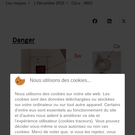
Les risques
1 Décembre 2018
Clics : 4603
Nous utilisons des cookies...
Nous utilisons des cookies sur notre site web. Les
cookies sont des données téléchargées ou stockées
sur votre ordinateur ou sur tout autre appareil. Certains
d’entre eux sont essentiels au fonctionnement du site
et d’autres nous aident à améliorer ce site et
l’expérience utilisateur (cookies traceurs). Vous pouvez
décider vous-même si vous autorisez ou non ces
cookies. Merci de noter que, si vous les rejetez, vous