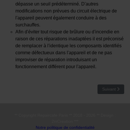
dépasse un seuil prédéterminé. D'autres
modifications non prévues du circuit électrique de
l'appareil peuvent également conduire à des
surchauffes.
Afin d'éviter tout risque de brûlure ou d'incendie en
raison de ces réparations inadaptées il est préconisé
de remplacer à l'identique les composants identifiés
comme défectueux dans l'appareil et de ne pas
improviser de réparation introduisant un
fonctionnement différent pour l'appareil.
Article suivant
Suivant
** Copyright Repaircafe Paris ** 2018 - 2026 ** Design :
2niCreation ***
Notre politique de confidentialité