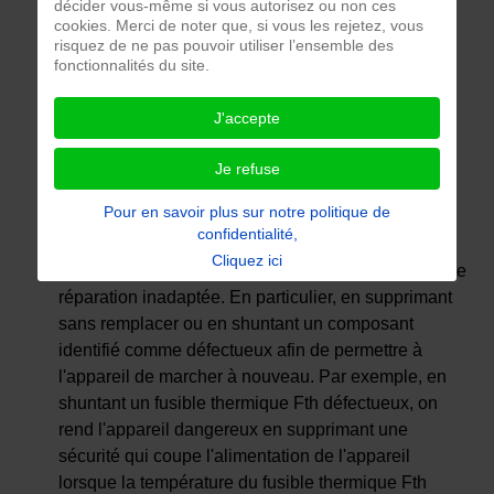
décider vous-même si vous autorisez ou non ces
cookies. Merci de noter que, si vous les rejetez, vous
risquez de ne pas pouvoir utiliser l’ensemble des
fonctionnalités du site.
J'accepte
Je refuse
Pour en savoir plus sur notre politique de
confidentialité,
Cliquez ici
Le risque de brûlure ou d'incendie est réel lors d'une
réparation inadaptée. En particulier, en supprimant
sans remplacer ou en shuntant un composant
identifié comme défectueux afin de permettre à
l'appareil de marcher à nouveau. Par exemple, en
shuntant un fusible thermique Fth défectueux, on
rend l'appareil dangereux en supprimant une
sécurité qui coupe l'alimentation de l'appareil
lorsque la température du fusible thermique Fth