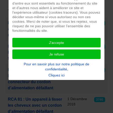
d’entre eux sont essentiels au fonctionnement du site
Date de
et d’autres nous aident à améliorer ce site et
Titre
publication
Clics
l’expérience utilisateur (cookies traceurs). Vous pouvez
décider vous-même si vous autorisez ou non ces
Articles
cookies. Merci de noter que, si vous les rejetez, vous
13
RCA 165 : Un fer à repasser
5378
risquez de ne pas pouvoir utiliser l’ensemble des
Décembre
avec une semelle de fer à
fonctionnalités du site.
2020
repasser défaillante
J'accepte
1 Décembre
RCA 83 : Un appareil à lisser
2805
2018
les cheveux avec un
Je refuse
fusible électrique défaillant
Pour en savoir plus sur notre politique de
confidentialité,
1 Décembre
RCA 82 : Un appareil à lisser
2880
2018
Cliquez ici
les cheveux avec un
connecteur du cordon
d'alimentation défaillant
1 Décembre
RCA 81 : Un appareil à lisser
2746
2018
les cheveux avec un cordon
d'alimentation défaillant