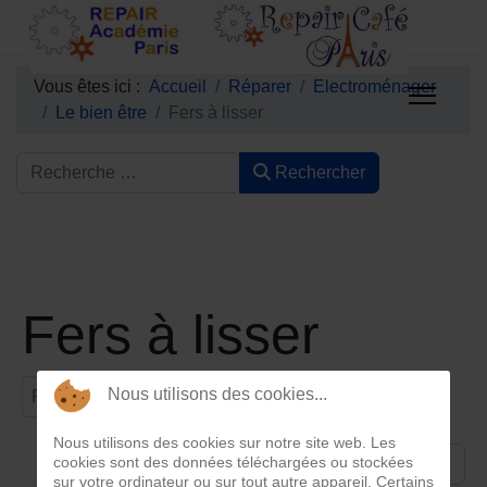
Vous êtes ici :
Accueil
Réparer
Electroménager
Le bien être
Fers à lisser
Rechercher
Fers à lisser
Filtrer par titre
Nous utilisons des cookies...
Filtre
Effacer
Nous utilisons des cookies sur notre site web. Les
Afficher #
cookies sont des données téléchargées ou stockées
sur votre ordinateur ou sur tout autre appareil. Certains