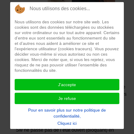
Nous utilisons des cookies...
Nous utilisons des cookies sur notre site web. Les
cookies sont des données téléchargées ou stockées
sur votre ordinateur ou sur tout autre appareil. Certains
d’entre eux sont essentiels au fonctionnement du site
et d’autres nous aident à améliorer ce site et
l’expérience utilisateur (cookies traceurs). Vous pouvez
décider vous-même si vous autorisez ou non ces
cookies. Merci de noter que, si vous les rejetez, vous
risquez de ne pas pouvoir utiliser l’ensemble des
fonctionnalités du site.
J'accepte
Lorsqu'on branche la lampe Lp sur le secteur et que
l’on bascule l'interrupteur Sw de la postion arrêt vers
Je refuse
la position marche, la lampe Lp ne s'allume pas.
Après démontage, on réalise au multimètre un test
Pour en savoir plus sur notre politique de
de continuité entre les bornes B1 et B2 de
confidentialité,
l’interrupteur Sw et on remarque que l’interrupteur
Cliquez ici
Sw ne passe pas de l’état ouvert (bloquant) en