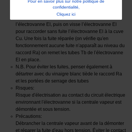
Pour en savoir plus sur notre politique de
vapeur vers le fer à repasser.
confidentialité,
Afin de réparer cette fuite, on ressert le raccord Ra
Cliquez ici
en débranchant les différents tubes Tb reliés à
l’électrovanne El, puis on visse l’électrovanne El
pour raccorder sans fuite l’électrovanne El à la cuve
Cu. Une fois la fuite réparée (on vérifie qu'en
fonctionnement aucune fuite n'apparaît au niveau du
raccord Ra) on remet les tubes Tb de l'électrovanne
El en place.
N.B. Pour éviter les fuites, penser également à
détartrer avec du vinaigre blanc tiède le raccord Ra
et les portées de serrage des tubes
Risques:
Risque d'électrisation au contact du circuit électrique
environnant l'électrovanne si la centrale vapeur est
démontée et sous tension.
Précautions:
Débrancher la centrale vapeur avant de la démonter
et réparer la fuite d'eau hors tension. Éviter le contact