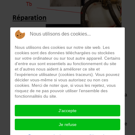
Nous utilisons des cookies...
Nous utilisons des cookies sur notre site web. Les
cookies sont des données téléchargées ou stockées
sur votre ordinateur ou sur tout autre appareil. Certains
d’entre eux sont essentiels au fonctionnement du site
et d’autres nous aident à améliorer ce site et
l’expérience utilisateur (cookies traceurs). Vous pouvez
décider vous-même si vous autorisez ou non ces
cookies. Merci de noter que, si vous les rejetez, vous
risquez de ne pas pouvoir utiliser l’ensemble des
Lorsqu'on branche la centrale vapeur, l’eau située la
fonctionnalités du site.
cuve Cu chauffe et on remarque que de la vapeur
s'échappe du boîtier de la centrale vapeur
J'accepte
Après démontage on remarque qu'en chauffe, une
fuite apparaît au niveau du raccord Ra fileté qui relie
Je refuse
la cuve Cu à l’électrovanne El de distribution de la