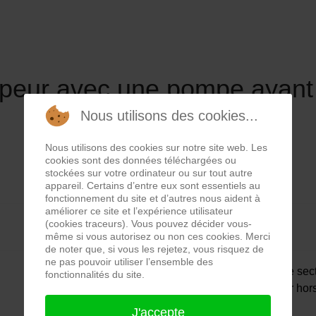
apeur avec une pompe ayan
Nous utilisons des cookies...
Nous utilisons des cookies sur notre site web. Les
cookies sont des données téléchargées ou
stockées sur votre ordinateur ou sur tout autre
appareil. Certains d’entre eux sont essentiels au
fonctionnement du site et d’autres nous aident à
améliorer ce site et l’expérience utilisateur
(cookies traceurs). Vous pouvez décider vous-
même si vous autorisez ou non ces cookies. Merci
de noter que, si vous les rejetez, vous risquez de
ne pas pouvoir utiliser l’ensemble des
Lorsqu’on branche la centrale vapeur sur le sec
fonctionnalités du site.
gâchette G du fer pour délivrer de la vapeur hor
vapeur ne sort pas du fer.
J'accepte