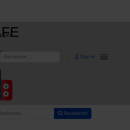
AFE
ciper
ifs
Rechercher
Sign In
Rechercher