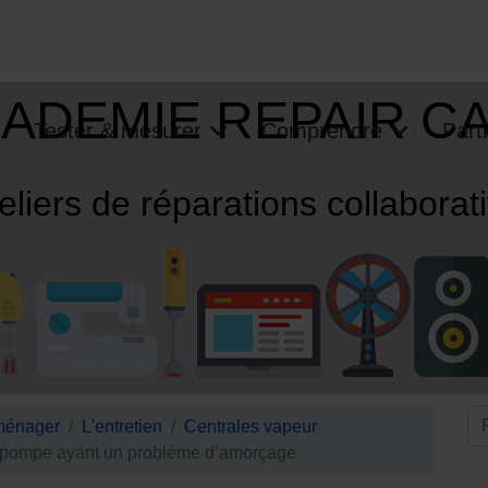
ADEMIE REPAIR C
Tester & mesurer
Comprendre
Parti
eliers de réparations collaborat
ménager
L'entretien
Centrales vapeur
e pompe ayant un problème d’amorçage