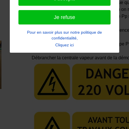
Après démontage, sous tension on remarque qu’
jusqu’à la pompe Pp. A l’aide d’un tuyau Tb on r
reservoir Re1 et on remarque que la pompe Pp se
Je refuse
de la vapeur.
La Pompe Pp est ainsi amorcée par la présence 
Pour en savoir plus sur notre politique de
Risques:
confidentialité,
Risque d'électrisation au contact de la pompe P
Cliquez ici
Précautions:
Débrancher la centrale vapeur avant de la démo