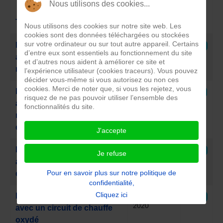
Nous utilisons des cookies...
Date de
Titre
publication
Clics
Nous utilisons des cookies sur notre site web. Les
cookies sont des données téléchargées ou stockées
Articles
sur votre ordinateur ou sur tout autre appareil. Certains
13
RCA 165 : Un fer à repasser
2977
d’entre eux sont essentiels au fonctionnement du site
Décembre
avec une semelle de fer à
et d’autres nous aident à améliorer ce site et
2020
repasser défaillante
l’expérience utilisateur (cookies traceurs). Vous pouvez
décider vous-même si vous autorisez ou non ces
cookies. Merci de noter que, si vous les rejetez, vous
13
RCA 164 : Un fer à repasser
3110
risquez de ne pas pouvoir utiliser l’ensemble des
Décembre
avec une semelle ayant une
fonctionnalités du site.
2020
résistance chauffante
défaillante
J'accepte
21
RCA 152 : Un fer à repasser
3005
Je refuse
Novembre
avec un témoin lumineux
2020
Pour en savoir plus sur notre politique de
défaillant
confidentialité,
Cliquez ici
3 Février
RCA 139 : Un fer à repasser
3507
2020
avec un circuit de chauffe
oxydé