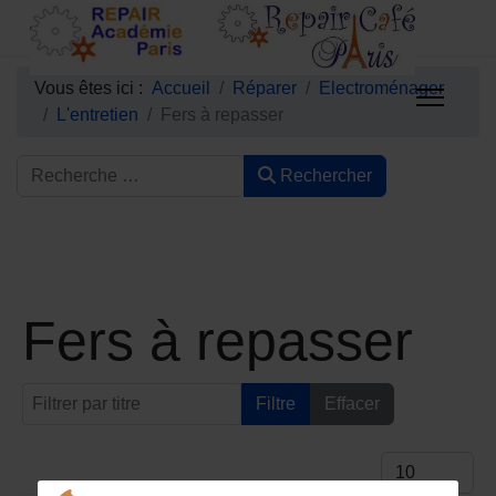
Vous êtes ici :
Accueil
Réparer
Electroménager
L'entretien
Fers à repasser
Rechercher
Fers à repasser
Filtrer par titre
Filtre
Effacer
Afficher #