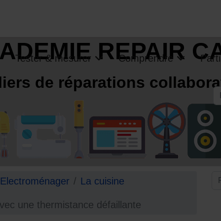
ADEMIE REPAIR C
Tester & mesurer
Comprendre
Parti
liers de réparations collabora
R
Electroménager
La cuisine
ec une thermistance défaillante