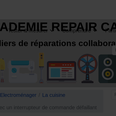
ADEMIE REPAIR C
Tester & mesurer
Comprendre
Parti
liers de réparations collabora
R
Electroménager
La cuisine
c un interrupteur de commande défaillant