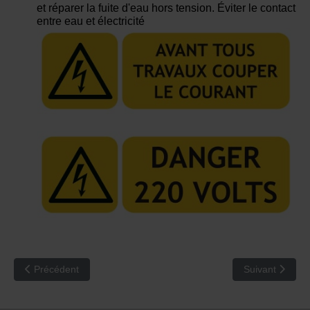
et réparer la fuite d'eau hors tension. Éviter le contact
entre eau et électricité
Article précédent : RCA 60 : Une machine à café avec une buse d’
Article suivan
Précédent
Suivant