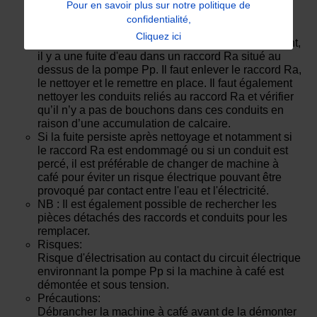
et que l'on actionne la machine à café pour réaliser
Pour en savoir plus sur notre politique de
un café on observe que de l'eau sort hors de la
confidentialité,
machine à café au niveau de son socle So.
Cliquez ici
Après démontage on constate qu'en fonctionnement,
il y a une fuite d'eau dans un raccord Ra situé au
dessus de la pompe Pp. Il faut enlever le raccord Ra,
le nettoyer et le remettre en place. Il faut également
nettoyer les conduits reliés au raccord Ra et vérifier
qu’il n’y a pas de bouchons dans ces conduits en
raison d’une accumulation de calcaire.
Si la fuite persiste après nettoyage et notamment si
le raccord Ra est endommagé ou si un conduit est
percé, il est préférable de changer de machine à
café pour éviter un risque électrique pouvant être
provoqué par contact entre l'eau et l'électricité.
NB : Il est également possible de rechercher les
pièces détachés des raccords et conduits pour les
remplacer.
Risques:
Risque d'électrisation au contact du circuit électrique
environnant la pompe Pp si la machine à café est
démontée et sous tension.
Précautions:
Débrancher la machine à café avant de la démonter