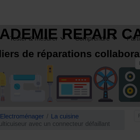
ADEMIE REPAIR C
Tester & mesurer
Comprendre
Parti
liers de réparations collabora
R
Electroménager
La cuisine
ticuiseur avec un connecteur défaillant