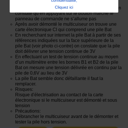
confidentialité,
Cliquez ici
Après avoir branché le multicuiseur sur le secteur on
constate qu’en appuyant sur le bouton marche le
panneau de commande ne s’allume pas
Après avoir démonté le multicuiseur on trouve une
carte électronique Cl qui comprend une pile Bat
En recherchant sur internet la pile Bat à partir de ses
références indiquées sur la face supérieure de la
pile Bat (voir photo ci-contre) on constate que la pile
doit délivrer une tension continue de 3V
En effectuant un test de tension continue au moyen
d’un multimètre entre les bornes B1 et B2 de la pile
Bat on mesure une tension délivrée en continu par la
pile de 0,6V au lieu de 3V
La pile Bat semble donc défaillante il faut la
remplacer.
Risques:
Risque d'électrisation au contact de la carte
électronique si le multicuiseur est démonté et sous
tension
Précautions:
Débrancher le multicuiseur avant de le démonter et
tester la pile hors tension.