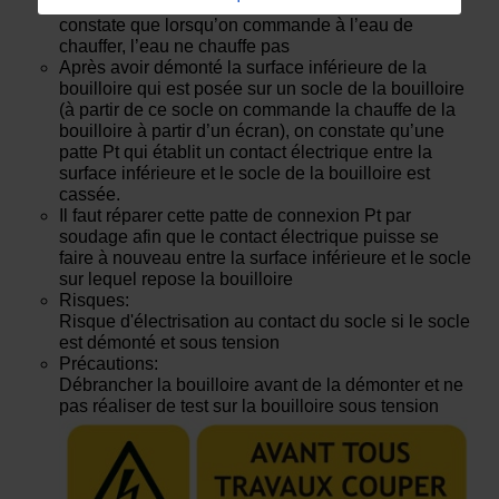
Lorsqu’on branche la bouilloire sur le secteur on
constate que lorsqu’on commande à l’eau de
chauffer, l’eau ne chauffe pas
Après avoir démonté la surface inférieure de la
bouilloire qui est posée sur un socle de la bouilloire
(à partir de ce socle on commande la chauffe de la
bouilloire à partir d’un écran), on constate qu’une
patte Pt qui établit un contact électrique entre la
surface inférieure et le socle de la bouilloire est
cassée.
Il faut réparer cette patte de connexion Pt par
soudage afin que le contact électrique puisse se
faire à nouveau entre la surface inférieure et le socle
sur lequel repose la bouilloire
Risques:
Risque d'électrisation au contact du socle si le socle
est démonté et sous tension
Précautions:
Débrancher la bouilloire avant de la démonter et ne
pas réaliser de test sur la bouilloire sous tension