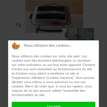
Nous utilisons des cookies...
Nous utilisons des cookies sur notre site web. Les
cookies sont des données téléchargées ou stockées
sur votre ordinateur ou sur tout autre appareil. Certains
d’entre eux sont essentiels au fonctionnement du site
et d’autres nous aident à améliorer ce site et
l’expérience utilisateur (cookies traceurs). Vous pouvez
décider vous-même si vous autorisez ou non ces
cookies. Merci de noter que, si vous les rejetez, vous
risquez de ne pas pouvoir utiliser l’ensemble des
fonctionnalités du site.
J'accepte