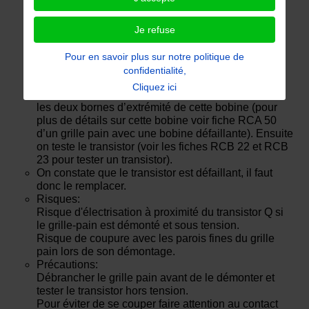
Lorsqu’on met en marche le grille pain, celui-ci
fonctionne en chauffant, toutefois le grille pain ne
s’arrête pas de chauffer
Je refuse
Après démontage, on identifie que le composant Q
est un transistor à partir des inscriptions sur son
Pour en savoir plus sur notre politique de
corps. On teste le transistor Q qui est relié à la
confidentialité,
bobine de maintien de la poignée Pg en position
Cliquez ici
basse (par la borne B2), les bornes B1 et B2 étant
les deux bornes d’extrémité de cette bobine (pour
plus de détails sur cette bobine voir fiche RCA 50
d’un grille pain avec une bobine défaillante). Ensuite
on teste le transistor (voir les fiches RCB 22 et RCB
23 pour tester un transistor).
On constate que le transistor est défaillant, il faut
donc le remplacer.
Risques:
Risque d'électrisation à proximité du transistor Q si
le grille-pain est démonté et sous tension.
Risque de coupure avec les parois fines du grille
pain lors de son démontage.
Précautions:
Débrancher le grille pain avant de le démonter et
tester le transistor hors tension.
Pour éviter de se couper faire attention au contact