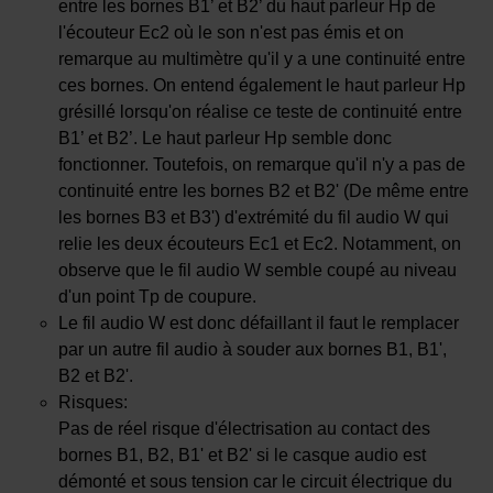
entre les bornes B1’ et B2’ du haut parleur Hp de
l'écouteur Ec2 où le son n'est pas émis et on
remarque au multimètre qu'il y a une continuité entre
ces bornes. On entend également le haut parleur Hp
grésillé lorsqu'on réalise ce teste de continuité entre
B1’ et B2’. Le haut parleur Hp semble donc
fonctionner. Toutefois, on remarque qu'il n'y a pas de
continuité entre les bornes B2 et B2' (De même entre
les bornes B3 et B3') d'extrémité du fil audio W qui
relie les deux écouteurs Ec1 et Ec2. Notamment, on
observe que le fil audio W semble coupé au niveau
d'un point Tp de coupure.
Le fil audio W est donc défaillant il faut le remplacer
par un autre fil audio à souder aux bornes B1, B1',
B2 et B2'.
Risques:
Pas de réel risque d'électrisation au contact des
bornes B1, B2, B1' et B2' si le casque audio est
démonté et sous tension car le circuit électrique du