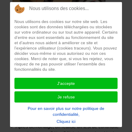
Nous utilisons des cookies...
Nous utilisons des cookies sur notre site web. Les
cookies sont des données téléchargées ou stockées
sur votre ordinateur ou sur tout autre appareil. Certains
d’entre eux sont essentiels au fonctionnement du site
et d’autres nous aident à améliorer ce site et
l’expérience utilisateur (cookies traceurs). Vous pouvez
décider vous-même si vous autorisez ou non ces
cookies. Merci de noter que, si vous les rejetez, vous
risquez de ne pas pouvoir utiliser l’ensemble des
fonctionnalités du site.
J'accepte
Je refuse
Lorsqu'on branche le jack du casque audio sur une
Pour en savoir plus sur notre politique de
sortie de son stéreo, le son est émis par un seul
confidentialité,
écouteur Ec1.
Cliquez ici
Après démontage, on réalise un test de continuité